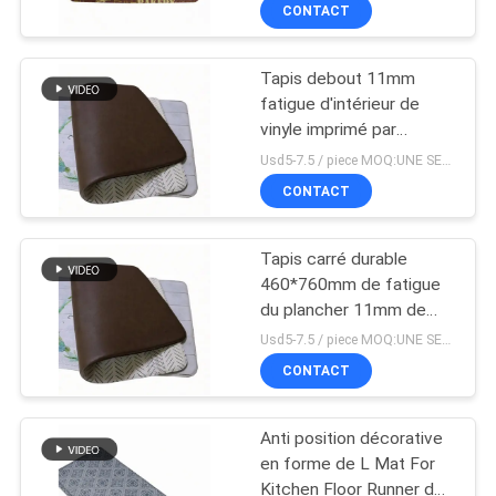
CONTACT
CONTRÔLE
Tapis debout 11mm
DE
31
fatigue d'intérieur de
QUALITÉ
vinyle imprimé par
Feuille en
coutume d'anti
Usd5-7.5 / piece MOQ:UNE SEULE PIÈCE
caoutchouc ignifuge
CONTACTEZ-
CONTACT
NOUS
Tapis carré durable
460*760mm de fatigue
BLOG
du plancher 11mm de
28
porte de salle de bains
Usd5-7.5 / piece MOQ:UNE SEULE PIÈCE
anti
Petit pain en
DEMANDEZ
CONTACT
UNE
caoutchouc
Anti position décorative
CITATION
d'isolation
en forme de L Mat For
Kitchen Floor Runner de