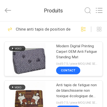
Changsha
Purple
Horn
Produits
E-
Commerce
Co.,
Ltd..
All
MAISON
32
Rights
Chine anti tapis de position de fatigue
Reserved.
Feuille d'isolation de
PRODUITS
caoutchouc nitrile
Modern Digital Printing
Carpet OEM Anti Fatigue
AU
Standing Mat
SUJET
Usd5-7.5 / piece MOQ:UNE SEULE PIÈCE
DE
CONTACT
31
NOUS
Feuille en
Anti tapis de fatigue non
de blanchisserie non
VISITE
caoutchouc de NBR
toxique écologique de
glissement
D'USINE
Usd5-7.5 / piece MOQ:UNE SEULE PIÈCE