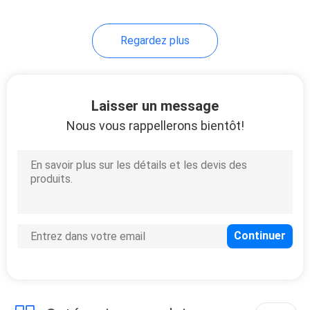
13
Regardez plus
Tapis de plancher
de tapis roulant
Laisser un message
Nous vous rappellerons bientôt!
13
Clay Shooting
Targets