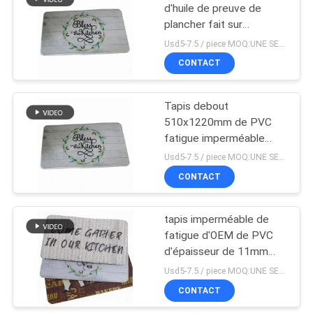
d'huile de preuve de
plancher fait sur
23
commande de cuisine
Usd5-7.5 / piece MOQ:UNE SEULE PIÈCE
anti
Protection de
CONTACT
Barbell de mousse
Tapis debout
510x1220mm de PVC
fatigue imperméable
faite sur commande
Usd5-7.5 / piece MOQ:UNE SEULE PIÈCE
d'Odm d'anti
CONTACT
22
Poignée de poignée
tapis imperméable de
fatigue d'OEM de PVC
de caoutchouc
d'épaisseur de 11mm
mousse
anti
Usd5-7.5 / piece MOQ:UNE SEULE PIÈCE
CONTACT