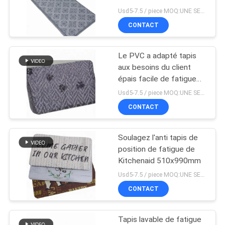
fatigue
PLAN
Usd5-7.5 / piece MOQ:UNE SEULE PIÈCE
CONTACT
DU
21
SITE
Panneau isolant
Le PVC a adapté tapis
aux besoins du client
d'isolation phonique
PRIVACY
épais facile de fatigue
du nettoyage 11mm l'anti
POLICY
Usd5-7.5 / piece MOQ:UNE SEULE PIÈCE
CONTACT
Soulagez l'anti tapis de
25
position de fatigue de
Tube d'isolation de
Kitchenaid 510x990mm
Usd5-7.5 / piece MOQ:UNE SEULE PIÈCE
caoutchouc nitrile
CONTACT
Tapis lavable de fatigue