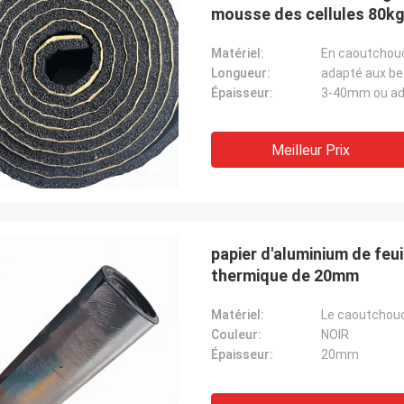
mousse des cellules 80k
Matériel:
En caoutchou
Longueur:
adapté aux bes
Épaisseur:
3-40mm ou ada
Meilleur Prix
papier d'aluminium de feui
thermique de 20mm
Matériel:
Le caoutchou
Couleur:
NOIR
Épaisseur:
20mm