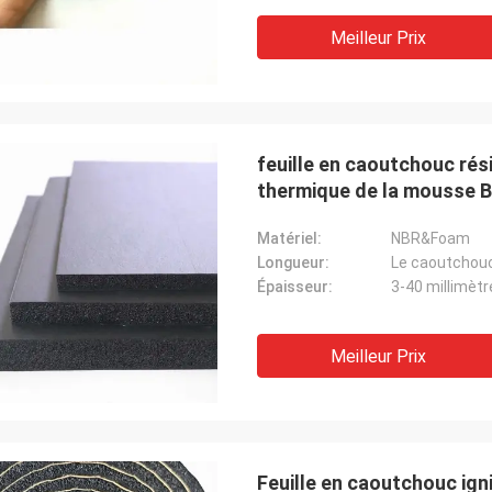
 coopération gentille dans un avenir
Meilleur Prix
.
feuille en caoutchouc rési
thermique de la mousse 
Matériel:
NBR&Foam
Longueur:
Le caoutchou
Épaisseur:
3-40 millimètr
Meilleur Prix
Feuille en caoutchouc ign