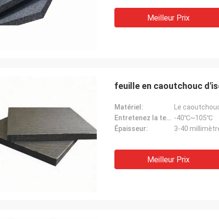
Meilleur Prix
feuille en caoutchouc d'
Matériel:
Le caoutchou
Entretenez la température ambiante:
-40℃~105℃
Épaisseur:
3-40 millimètr
Meilleur Prix