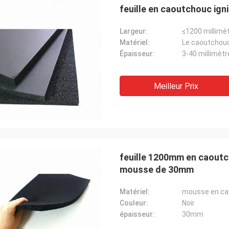
feuille en caoutchouc ig
Largeur:
≤1200 millimè
Matériel:
Le caoutchou
Épaisseur:
3-40 millimètr
Meilleur Prix
feuille 1200mm en caoutch
mousse de 30mm
Matériel:
mousse en ca
Edouard Deanda
Couleur:
Noir
pour votre bonne hospitalité. Votre
épaisseur:
30mm
é est très professionnelle, nous