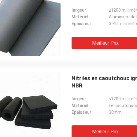
largeur:
≤1200 millimè
Matériel:
Aluminium de
Épaisseur:
3-40 millimètr
Meilleur Prix
Nitriles en caoutchouc ig
NBR
largeur:
≤1200 millimè
Matériel:
Le caoutchou
Épaisseur:
30mm
Meilleur Prix