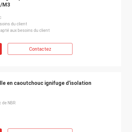
g/M3
c
oins du client
pté aux besoins du client
Contactez
lle en caoutchouc ignifuge d'isolation
c de NBR