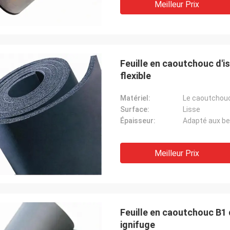
Meilleur Prix
Feuille en caoutchouc d'i
flexible
Matériel:
Le caoutchou
Surface:
Lisse
Épaisseur:
Adapté aux be
Meilleur Prix
Feuille en caoutchouc B1
ignifuge