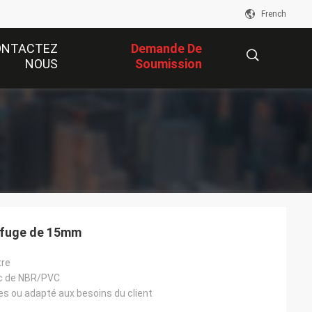
French
ONTACTEZ
Demande De
NOUS
Soumission
描
述
nifuge de 15mm
tre
c de NBR/PVC
es ou adapté aux besoins du client