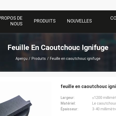
PROPOS DE
C
PRODUITS
NOUVELLES
NOUS
Feuille En Caoutchouc Ignifuge
Aperçu
/
Produits
/
Feuille en caoutchouc ignifuge
feuille en caoutchouc ig
Largeur:
≤1200 millimè
Matériel:
Le caoutchou
Épaisseur:
3-40 millimètr