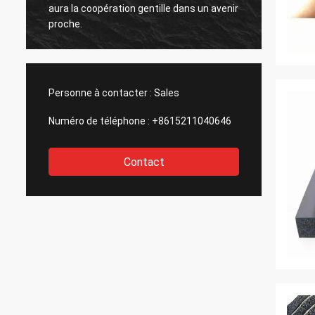
r
aura la coopération gentille dans un avenir
aura la
proche.
proche
Personne à contacter :
Sales
Numéro de téléphone :
+8615211040646
Contact