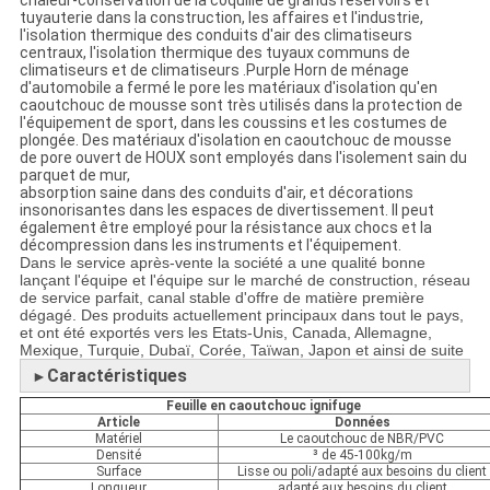
chaleur-conservation de la coquille de grands réservoirs et
tuyauterie dans la construction, les affaires et l'industrie,
l'isolation thermique des conduits d'air des climatiseurs
centraux, l'isolation thermique des tuyaux communs de
climatiseurs et de climatiseurs .Purple Horn de ménage
d'automobile a fermé le pore les matériaux d'isolation qu'en
caoutchouc de mousse sont très utilisés dans la protection de
l'équipement de sport, dans les coussins et les costumes de
plongée. Des matériaux d'isolation en caoutchouc de mousse
de pore ouvert de HOUX sont employés dans l'isolement sain du
parquet de mur,
absorption saine dans des conduits d'air, et décorations
insonorisantes dans les espaces de divertissement. Il peut
également être employé pour la résistance aux chocs et la
décompression dans les instruments et l'équipement.
Dans le service après-vente la société a une qualité bonne
lançant l'équipe et l'équipe sur le marché de construction, réseau
de service parfait, canal stable d'offre de matière première
dégagé. Des produits actuellement principaux dans tout le pays,
et ont été exportés vers les Etats-Unis, Canada, Allemagne,
Mexique, Turquie, Dubaï, Corée, Taïwan, Japon et ainsi de suite
Caractéristiques
►
Feuille en caoutchouc ignifuge
Article
Données
Matériel
Le caoutchouc de NBR/PVC
Densité
³ de 45-100kg/m
Surface
Lisse ou poli/adapté aux besoins du client
Longueur
adapté aux besoins du client