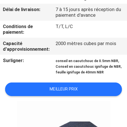
Délai de livraison:
7 à 15 jours après réception du
CONTRÔLE
paiement d'avance
DE
Conditions de
T/T, L/C
QUALITÉ
paiement:
Capacité
2000 mètres cubes par mois
d'approvisionnement:
CONTACTEZ-
NOUS
Surligner:
,
conseil en caoutchouc de 0.5mm NBR
,
Conseil en caoutchouc ignifuge de NBR
feuille ignifuge de 40mm NBR
BLOGS
MEILLEUR PRIX
DEMANDEZ
UNE
CITATION