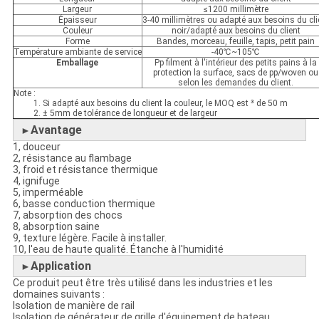
Largeur
≤1200 millimètre
Épaisseur
3-40 millimètres ou adapté aux besoins du cli
Couleur
noir/adapté aux besoins du client
Forme
Bandes, morceau, feuille, tapis, petit pain
Température ambiante de service
-40℃~105℃
Emballage
Pp filment à l'intérieur des petits pains à la
protection la surface, sacs de pp/woven ou
selon les demandes du client.
Note :
1. Si adapté aux besoins du client la couleur, le MOQ est ³ de 50 m
2. ± 5mm de tolérance de longueur et de largeur
Avantage
►
1, douceur
2, résistance au flambage
3, froid et résistance thermique
4, ignifuge
5, imperméable
6, basse conduction thermique
7, absorption des chocs
8, absorption saine
9, texture légère. Facile à installer.
10, l'eau de haute qualité. Étanche à l'humidité
Application
►
Ce produit peut être très utilisé dans les industries et les
domaines suivants :
Isolation de manière de rail
Isolation de générateur de grille d'équipement de bateau