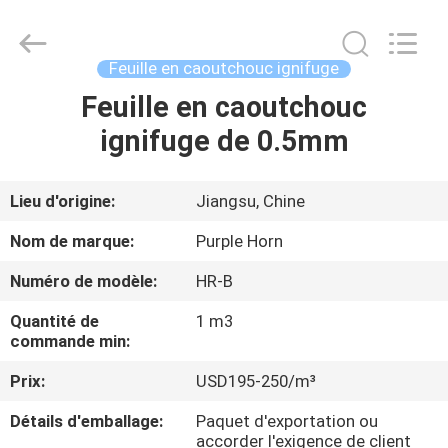
Changsha
Purple
Horn
E-
Commerce
Feuille en caoutchouc ignifuge
Co.,
Ltd..
All
Feuille en caoutchouc
MAISON
Rights
Reserved.
ignifuge de 0.5mm
PRODUITS
Lieu d'origine:
Jiangsu, Chine
AU
Nom de marque:
Purple Horn
SUJET
Numéro de modèle:
HR-B
DE
Quantité de
1 m3
NOUS
commande min:
Prix:
USD195-250/m³
VISITE
Détails d'emballage:
Paquet d'exportation ou
D'USINE
accorder l'exigence de client