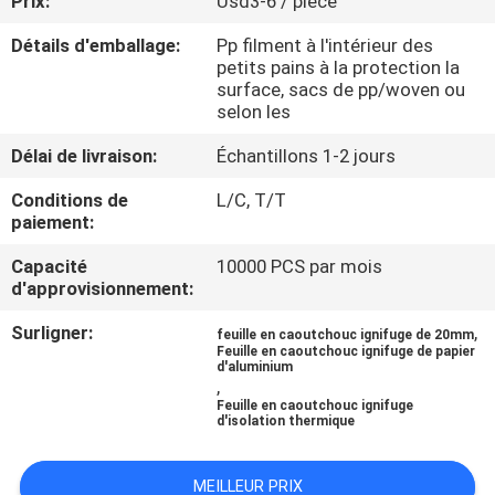
Prix:
Usd3-6 / piece
Détails d'emballage:
Pp filment à l'intérieur des
CONTRÔLE
petits pains à la protection la
DE
surface, sacs de pp/woven ou
selon les
QUALITÉ
Délai de livraison:
Échantillons 1-2 jours
CONTACTEZ-
Conditions de
L/C, T/T
paiement:
NOUS
Capacité
10000 PCS par mois
d'approvisionnement:
BLOGS
Surligner:
,
feuille en caoutchouc ignifuge de 20mm
Feuille en caoutchouc ignifuge de papier
d'aluminium
DEMANDEZ
,
Feuille en caoutchouc ignifuge
UNE
d'isolation thermique
CITATION
MEILLEUR PRIX