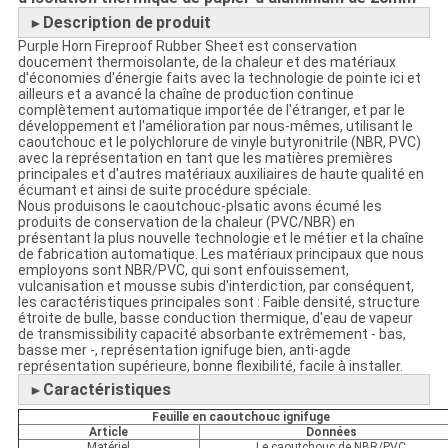
Description
de
produit
►
Purple Horn Fireproof Rubber Sheet est conservation
doucement thermoisolante, de la chaleur et des matériaux
d'économies d'énergie faits avec la technologie de pointe ici et
ailleurs et a avancé la chaîne de production continue
complètement automatique importée de l'étranger, et par le
développement et l'amélioration par nous-mêmes, utilisant le
caoutchouc et le polychlorure de vinyle butyronitrile (NBR, PVC)
avec la représentation en tant que les matières premières
principales et d'autres matériaux auxiliaires de haute qualité en
écumant et ainsi de suite procédure spéciale.
Nous produisons le caoutchouc-plsatic avons écumé les
produits de conservation de la chaleur (PVC/NBR) en
présentant la plus nouvelle technologie et le métier et la chaîne
de fabrication automatique. Les matériaux principaux que nous
employons sont NBR/PVC, qui sont enfouissement,
vulcanisation et mousse subis d'interdiction, par conséquent,
les caractéristiques principales sont : Faible densité, structure
étroite de bulle, basse conduction thermique, d'eau de vapeur
de transmissibility capacité absorbante extrêmement - bas,
basse mer -, représentation ignifuge bien, anti-agde
représentation supérieure, bonne flexibilité, facile à installer.
Caractéristiques
►
Feuille en caoutchouc ignifuge
Article
Données
Matériel
Le caoutchouc de NBR/PVC