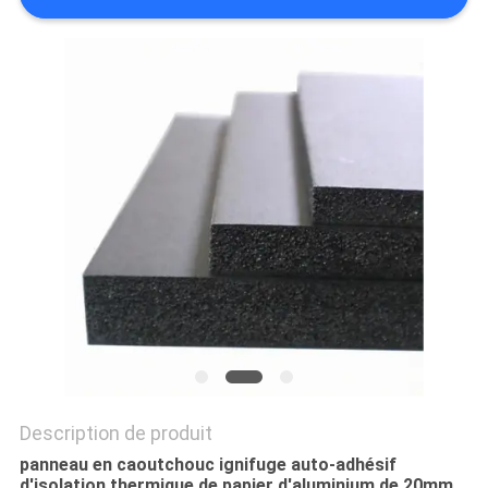
PLAN
DU
SITE
PRIVACY
POLICY
Description de produit
panneau en caoutchouc ignifuge auto-adhésif
d'isolation thermique de papier d'aluminium de 20mm