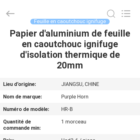
Changsha
Purple
Horn
E-
Commerce
Feuille en caoutchouc ignifuge
Co.,
Ltd..
All
Papier d'aluminium de feuille
MAISON
Rights
Reserved.
en caoutchouc ignifuge
PRODUITS
d'isolation thermique de
20mm
AU
SUJET
Lieu d'origine:
JIANGSU, CHINE
DE
Nom de marque:
Purple Horn
NOUS
Numéro de modèle:
HR-B
Quantité de
1 morceau
VISITE
commande min:
D'USINE