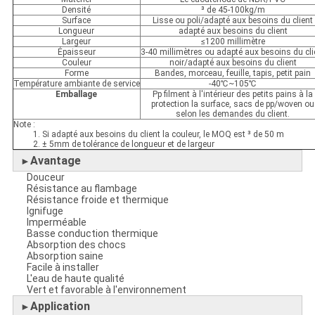
Densité
³ de 45-100kg/m
Surface
Lisse ou poli/adapté aux besoins du client
Longueur
adapté aux besoins du client
Largeur
≤1200 millimètre
Épaisseur
3-40 millimètres ou adapté aux besoins du cli
Couleur
noir/adapté aux besoins du client
Forme
Bandes, morceau, feuille, tapis, petit pain
Température ambiante de service
-40℃~105℃
Emballage
Pp filment à l'intérieur des petits pains à la
protection la surface, sacs de pp/woven ou
selon les demandes du client.
Note :
1. Si adapté aux besoins du client la couleur, le MOQ est ³ de 50 m
2. ± 5mm de tolérance de longueur et de largeur
Avantage
►
Douceur
Résistance au flambage
Résistance froide et thermique
Ignifuge
Imperméable
Basse conduction thermique
Absorption des chocs
Absorption saine
Facile à installer
L'eau de haute qualité
Vert et favorable à l'environnement
Application
►