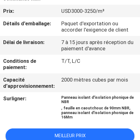
Prix:
USD3000-3250/m³
CONTRÔLE
Détails d'emballage:
Paquet d'exportation ou
DE
accorder l'exigence de client
QUALITÉ
Délai de livraison:
7 à 15 jours après réception du
paiement d'avance
CONTACTEZ-
Conditions de
T/T, L/C
NOUS
paiement:
Capacité
2000 mètres cubes par mois
BLOGS
d'approvisionnement:
Surligner:
Panneau isolant d'isolation phonique de
NBR
DEMANDEZ
,
,
feuille en caoutchouc de 90mm NBR
panneau isolant d'isolation phonique de
UNE
16Mm
CITATION
MEILLEUR PRIX