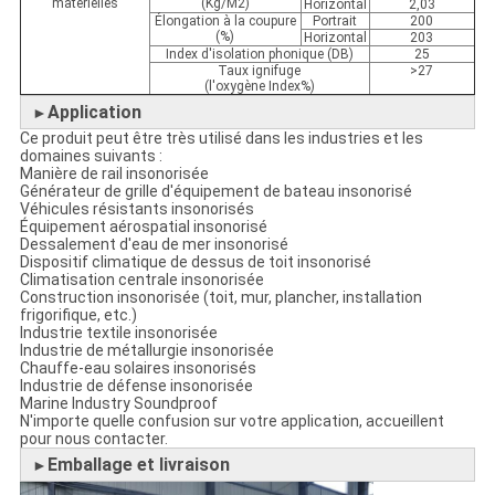
matérielles
(Kg/M2)
Horizontal
2,03
Élongation à la coupure
Portrait
200
(%)
Horizontal
203
Index d'isolation phonique (DB)
25
Taux ignifuge
>27
(l'oxygène Index%)
Application
►
Ce produit peut être très utilisé dans les industries et les
domaines suivants :
Manière de rail insonorisée
Générateur de grille d'équipement de bateau insonorisé
Véhicules résistants insonorisés
Équipement aérospatial insonorisé
Dessalement d'eau de mer insonorisé
Dispositif climatique de dessus de toit insonorisé
Climatisation centrale insonorisée
Construction insonorisée (toit, mur, plancher, installation
frigorifique, etc.)
Industrie textile insonorisée
Industrie de métallurgie insonorisée
Chauffe-eau solaires insonorisés
Industrie de défense insonorisée
Marine Industry Soundproof
N'importe quelle confusion sur votre application, accueillent
pour nous contacter.
Emballage et livraison
►