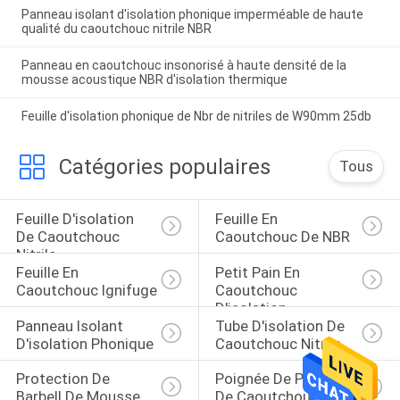
Panneau isolant d'isolation phonique imperméable de haute
qualité du caoutchouc nitrile NBR
Panneau en caoutchouc insonorisé à haute densité de la
mousse acoustique NBR d'isolation thermique
Feuille d'isolation phonique de Nbr de nitriles de W90mm 25db
Catégories populaires
Tous
Feuille D'isolation 
Feuille En 
De Caoutchouc 
Caoutchouc De NBR
Nitrile
Feuille En 
Petit Pain En 
Caoutchouc Ignifuge
Caoutchouc 
D'isolation
Panneau Isolant 
Tube D'isolation De 
D'isolation Phonique
Caoutchouc Nitrile
Protection De 
Poignée De Poignée 
Barbell De Mousse
De Caoutchouc 