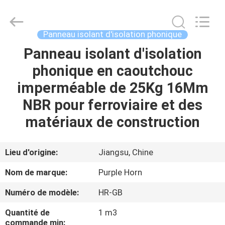
Changsha
Purple
Horn
E-
Commerce
Panneau isolant d'isolation phonique
Co.,
Ltd..
All
Panneau isolant d'isolation
MAISON
Rights
Reserved.
phonique en caoutchouc
PRODUITS
imperméable de 25Kg 16Mm
NBR pour ferroviaire et des
AU
matériaux de construction
SUJET
DE
Lieu d'origine:
Jiangsu, Chine
NOUS
Nom de marque:
Purple Horn
Numéro de modèle:
HR-GB
VISITE
Quantité de
1 m3
D'USINE
commande min: