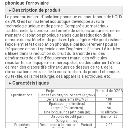
phonique ferroviaire
Description de produit
►
Le panneau isolant d'isolation phonique en caoutchouc de HOUX
de WUXI est un matériel acoustique développé avec la
technologie unique et de pointe. Comparé aux matériaux
traditionnels, la conception fermée de cellules assure le même
montant d'isolation phonique tandis que la réduction de la
densité du matériel et du poids est plus légère. Elle peut réaliser
l'excellent effet d'isolation phonique, particulièrement pour la
fréquence de bruit spéciale dans l'ingénierie. Elle peut être très
utilisée dans la réduction du bruit du transit de rail, des
générateurs de grille d'équipement marin, des véhicules
résistants, de l'équipement aérospatial, du dessalement d'eau
de mer, des dispositifs climatiques de dessus de toit, de la
climatisation centrale, de la construction, du produit chimique,
du textile, de la métallurgie, des appareils électriques, etc.
Caractéristiques
►
Projet
Matériel de QZGS
Spécifications
Densité en bits/pouce carré (Kg/M2)
2,88
Densité apparente (Kg/M3)
180
Épaisseur (millimètres)
16
Largeur (millimètres)
90
Une longueur de petit pain (m)
10 (illimité)
Un poids de petit pain
Environ 25
(kilogrammes)
Propriétés
Résistance à la traction
Portrait
2,03