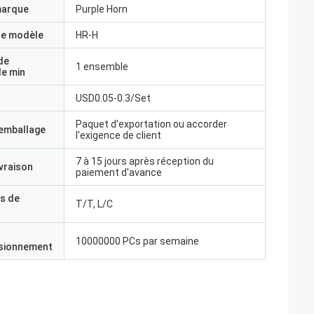
marque
Purple Horn
e modèle
HR-H
de
1 ensemble
e min
USD0.05-0.3/Set
Paquet d'exportation ou accorder
'emballage
l'exigence de client
7 à 15 jours après réception du
ivraison
paiement d'avance
s de
T/T, L/C
10000000 PCs par semaine
isionnement