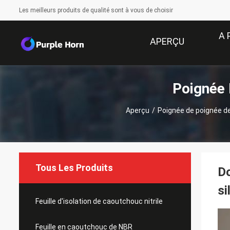
Les meilleurs produits de qualité sont à vous de choisir
A 
APERÇU
Poignée 
Aperçu
/
Poignée de poignée 
Tous Les Produits
Do
si
Feuille d'isolation de caoutchouc nitrile
Feuille en caoutchouc de NBR