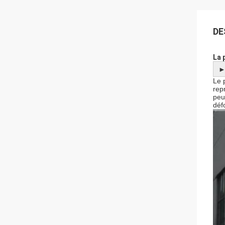
DE
La 
Le 
rep
peut
déf