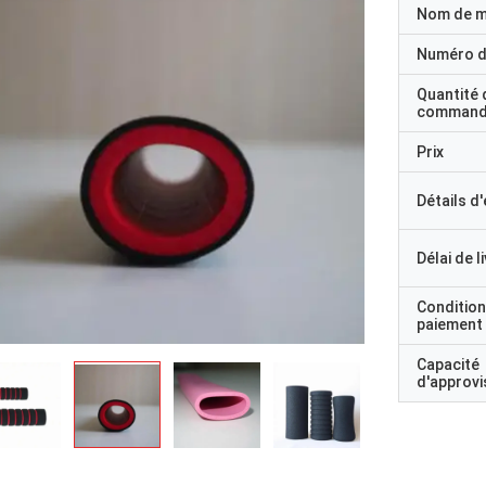
Nom de 
Numéro d
Quantité 
command
Prix
Détails d
Délai de l
Condition
paiement
Capacité
d'approv