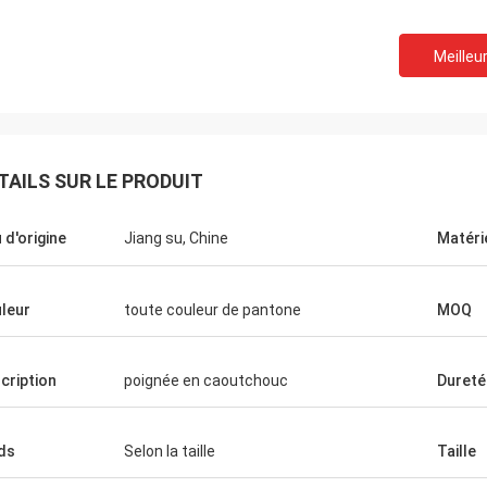
Meilleur
TAILS SUR LE PRODUIT
u d'origine
Jiang su, Chine
Matéri
leur
toute couleur de pantone
MOQ
cription
poignée en caoutchouc
Dureté
douard Deanda
ds
Selon la taille
Taille
re bonne hospitalité. Votre
ès professionnelle, nous