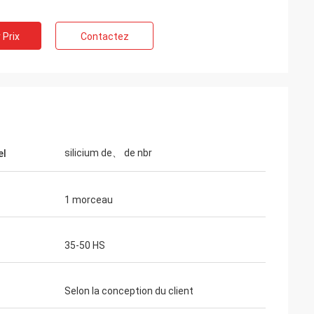
 Prix
Contactez
silicium de、 de nbr
el
1 morceau
35-50 HS
Selon la conception du client