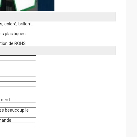
 coloré, brillant.
es plastiques.
ation de ROHS.
nement
é
les beaucoup le
mmande