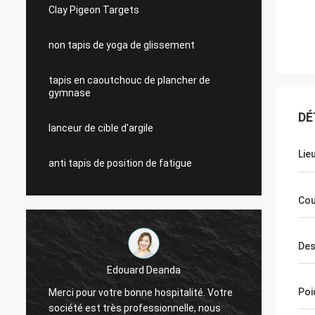
Clay Pigeon Targets
non tapis de yoga de glissement
tapis en caoutchouc de plancher de
gymnase
DÉ
lanceur de cible d'argile
Lie
anti tapis de position de fatigue
Cou
Des
Edouard Deanda
E
Poi
Merci pour votre bonne hospitalité. Votre
Merci pour vot
société est très professionnelle, nous
société est tr