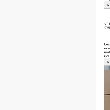
Ch
d'a
Les
rés
mat
ind