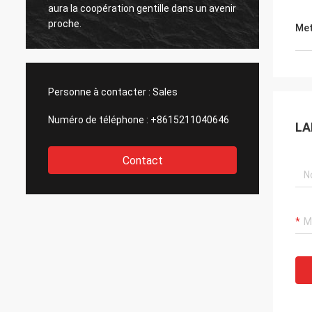
aura la coopération gentille dans un avenir
aura la coopéra
proche.
proche.
Met
Personne à contacter :
Sales
Numéro de téléphone :
+8615211040646
LA
Contact