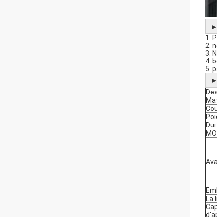
1. 
2. 
3. 
4. 
5. 
Des
Mat
Cou
Poi
Dur
MO
Av
Emb
La 
Cap
d'a