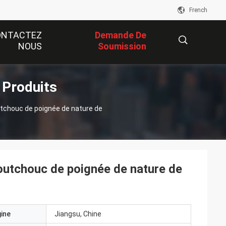
French
ONTACTEZ
Demande De
NOUS
Soumission
 Produits
描
tchouc de poignée de nature de
述
utchouc de poignée de nature de
gine
Jiangsu, Chine