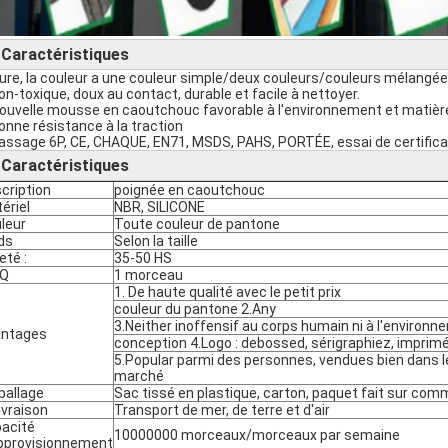
Caractéristiques
►
Pure, la couleur a une couleur simple/deux couleurs/couleurs mélangées,
non-toxique, doux au contact, durable et facile à nettoyer.
Nouvelle mousse en caoutchouc favorable à l'environnement et matièr
bonne résistance à la traction
passage 6P, CE, CHAQUE, EN71, MSDS, PAHS, PORTÉE, essai de certific
Caractéristiques
►
cription
poignée en caoutchouc
ériel
NBR, SILICONE
leur
Toute couleur de pantone
ds
Selon la taille
eté :
35-50 HS
Q
1 morceau
1. De haute qualité avec le petit prix
couleur du pantone 2.Any
3.Neither inoffensif au corps humain ni à l'environ
antages
conception 4.Logo : debossed, sérigraphiez, imprim
5.Popular parmi des personnes, vendues bien dans 
marché
allage
Sac tissé en plastique, carton, paquet fait sur co
livraison
Transport de mer, de terre et d'air
acité
10000000 morceaux/morceaux par semaine
pprovisionnement