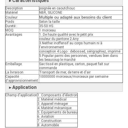
Caractéristiques
►
Description
poignée en caoutchouc
Matériel
NBR, SILICONE
Multiple ou adapté aux besoins du client
Couleur
Poids
Selon la taille
Dureté :
35-50 HS
MOQ
1 morceau
Avantages
1. De haute qualité avec le petit prix
couleur du pantone 2.Any
3.Neither inoffensif au corps humain ni à
l'environnement
conception 4.Logo : debossed, sérigraphiez, imprimé
5.Popular parmi des personnes, vendues bien dans
les beaucoup le marché
Emballage
Sac tissé en plastique, carton, paquet fait sur
commande
La livraison
Transport de mer, de terre et d'air
Capacité
10000000 morceaux/morceaux par semaine
d'approvisionnement
Application
►
Champ d'application
1. Composants d'électron
2. Matériel médical
3. Appareil ménager
4. Matériel mécanique
5. Équipements de bureau
6. Aviation
7. Construction
8. Automobile