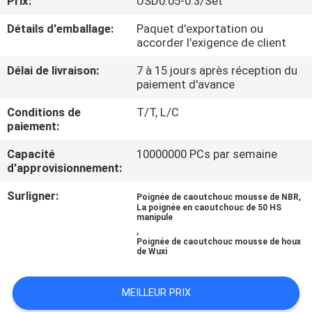
Prix:
USD0.05-0.3/Set
Détails d'emballage:
Paquet d'exportation ou
CONTRÔLE
accorder l'exigence de client
DE
Délai de livraison:
7 à 15 jours après réception du
QUALITÉ
paiement d'avance
Conditions de
T/T, L/C
CONTACTEZ-
paiement:
NOUS
Capacité
10000000 PCs par semaine
d'approvisionnement:
BLOG
Surligner:
,
Poignée de caoutchouc mousse de NBR
La poignée en caoutchouc de 50 HS
manipule
,
DEMANDEZ
Poignée de caoutchouc mousse de houx
de Wuxi
UNE
CITATION
MEILLEUR PRIX