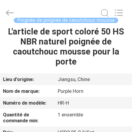
Changsha
Purple
Horn
E-
Commerce
Poignée de poignée de caoutchouc mousse
Co.,
Ltd..
All
L'article de sport coloré 50 HS
MAISON
Rights
Reserved.
NBR naturel poignée de
PRODUITS
caoutchouc mousse pour la
porte
AU
SUJET
Lieu d'origine:
Jiangsu, Chine
DE
Nom de marque:
Purple Horn
NOUS
Numéro de modèle:
HR-H
Quantité de
1 ensemble
VISITE
commande min:
D'USINE