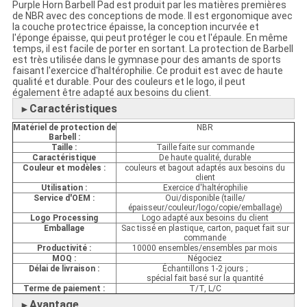
Purple Horn Barbell Pad est produit par les matières premières
de NBR avec des conceptions de mode. Il est ergonomique avec
la couche protectrice épaisse, la conception incurvée et
l'éponge épaisse, qui peut protéger le cou et l'épaule. En même
temps, il est facile de porter en sortant. La protection de Barbell
est très utilisée dans le gymnase pour des amants de sports
faisant l'exercice d'haltérophilie. Ce produit est avec de haute
qualité et durable. Pour des couleurs et le logo, il peut
également être adapté aux besoins du client.
Caractéristiques
►
Matériel de protection de
NBR
Barbell :
Taille :
Taille faite sur commande
Caractéristique
De haute qualité, durable
Couleur et modèles :
couleurs et bagout adaptés aux besoins du
client
Utilisation :
Exercice d'haltérophilie
Service d'OEM :
Oui/disponible (taille/
épaisseur/couleur/logo/copie/emballage)
Logo Processing
Logo adapté aux besoins du client
Emballage
Sac tissé en plastique, carton, paquet fait sur
commande
Productivité :
10000 ensembles/ensembles par mois
MOQ :
Négociez
Délai de livraison :
Échantillons 1-2 jours ;
spécial fait basé sur la quantité
Terme de paiement :
T/T, L/C
Avantage
►