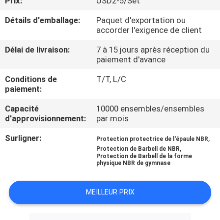
Prix:
USD2-5/Set
Détails d'emballage:
Paquet d'exportation ou
CONTRÔLE
accorder l'exigence de client
DE
Délai de livraison:
7 à 15 jours après réception du
QUALITÉ
paiement d'avance
Conditions de
T/T, L/C
CONTACTEZ-
paiement:
NOUS
Capacité
10000 ensembles/ensembles
d'approvisionnement:
par mois
BLOG
Surligner:
,
Protection protectrice de l'épaule NBR
,
Protection de Barbell de NBR
Protection de Barbell de la forme
physique NBR de gymnase
DEMANDEZ
UNE
MEILLEUR PRIX
CITATION