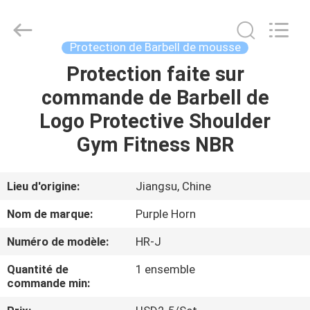
Changsha
Purple
Horn
E-
Commerce
Protection de Barbell de mousse
Co.,
Ltd..
All
Protection faite sur
MAISON
Rights
Reserved.
commande de Barbell de
PRODUITS
Logo Protective Shoulder
Gym Fitness NBR
AU
SUJET
Lieu d'origine:
Jiangsu, Chine
DE
Nom de marque:
Purple Horn
NOUS
Numéro de modèle:
HR-J
Quantité de
1 ensemble
VISITE
commande min:
D'USINE