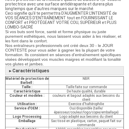
protectrice avec une surface antidérapante et durera plus
longtemps que d'autres marques sur le marché.
Ceci signifie qu'il te permettra D'AUGMENTER L'INTENSITÉ de
VOS SÉANCES D'ENTRAÎNEMENT tout en FOURNISSANT LE
CONFORT et PROTÉGEANT VOTRE COU, SUPÉRIEUR et PLUS
LOMBO-SACRÉ
Si vos buts sont force, santé et forme physique ou juste
purement esthétiques, nous laissent vous aider à les réaliser, et
les font dans le confort.
Nos entraîneurs professionnels ont créé deux 30 - le JOUR
CONTESTE pour vous aider à gagner les la plupart de votre
formation. Ils consistent en séances d'entraînement spécifiques
visées développant vos muscles maigres et modifiant la tonalité
vos glutes et jambes.
Caractéristiques
►
Matériel de protection de
NBR
Barbell :
Taille :
Taille faite sur commande
Caractéristique
De haute qualité, durable
Couleur et modèles :
couleurs et bagout adaptés aux besoins du
client
Utilisation :
Exercice d'haltérophilie
Service d'OEM :
Oui/disponible (taille/
épaisseur/couleur/logo/copie/emballage)
Logo Processing
Logo adapté aux besoins du client
Emballage
Sac tissé en plastique, carton, paquet fait sur
commande