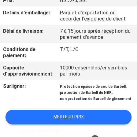
Prix:
USD2-5/Set
Détails d'emballage:
Paquet d'exportation ou
CONTRÔLE
accorder l'exigence de client
DE
Délai de livraison:
7 à 15 jours après réception du
QUALITÉ
paiement d'avance
Conditions de
T/T, L/C
CONTACTEZ-
paiement:
NOUS
Capacité
10000 ensembles/ensembles
d'approvisionnement:
par mois
BLOG
Surligner:
,
Protection épaisse de cou de Barbell
,
protection de Barbell de NBR
non protection de Barbell de glissement
DEMANDEZ
UNE
MEILLEUR PRIX
CITATION