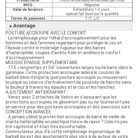
Productivité :
10000 ensembles/ensembles par mois
MOQ :
Négociez
Délai de livraison :
Échantillons 1-2 jours ;
spécial fait basé sur la quantité
Terme de paiement :
T/T, L/C
Avantage
►
POSTURE ACCROUPIE AVEC LE CONFORT
- La remplissage pour l'idéal d'accroupissement pour les
hommes et des femmes regardant pour protéger le cou et
l'épaule contre le moletage rugueux sur des barres
d'haltérophilie, coupes d'arrêts frôle et améliore le confort
d'accroupissement
MOUSSE ÉPAISSE SUPPLÉMENTAIRE
- 17,5 » longtemps et 3,6" couvertures larges toute barre dans le
gymnase. Cette protection accroupie aidera le coussin de
barbell dans n'importe quel posture accroupie ou mouvement
brusque ou séance d'entraînement de poussée de hanche sans
la douleur à travers les épaules et le cou et les hanches
AJUSTEMENT ANTIDÉRAPANT
- Venez avec 2 attaches de Velcro en s'assurant que les
protections accroupies ne glisseront pas ou ne tourneront pas
en service pour des postures accroupies et des exercices sûrs
CONCEPTION AVANCÉE
- A jamais utilisé la protection accroupie de barre de vieille de
manta haltérophilie en plastique mince de rayon ? Cela n'a pas
été capitonné et était très inconfortable.
Commutateur plus d'à cette remplissage ergonomique de
barbell qui est des ajustements plus sûrs à de autour de votre