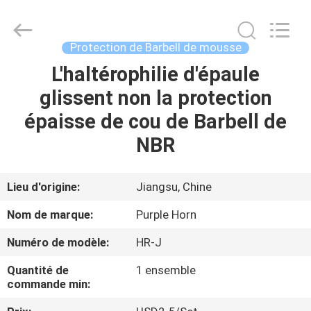
Changsha
Purple
Horn
E-
Commerce
Protection de Barbell de mousse
Co.,
Ltd..
All
L'haltérophilie d'épaule
MAISON
Rights
Reserved.
glissent non la protection
PRODUITS
épaisse de cou de Barbell de
NBR
AU
SUJET
Lieu d'origine:
Jiangsu, Chine
DE
Nom de marque:
Purple Horn
NOUS
Numéro de modèle:
HR-J
Quantité de
1 ensemble
VISITE
commande min:
D'USINE