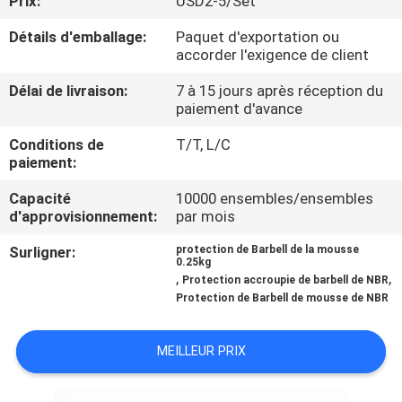
Prix:
USD2-5/Set
Détails d'emballage:
Paquet d'exportation ou
CONTRÔLE
accorder l'exigence de client
DE
Délai de livraison:
7 à 15 jours après réception du
QUALITÉ
paiement d'avance
Conditions de
T/T, L/C
CONTACTEZ-
paiement:
NOUS
Capacité
10000 ensembles/ensembles
d'approvisionnement:
par mois
BLOGS
Surligner:
protection de Barbell de la mousse
0.25kg
,
,
Protection accroupie de barbell de NBR
Protection de Barbell de mousse de NBR
DEMANDEZ
UNE
MEILLEUR PRIX
CITATION