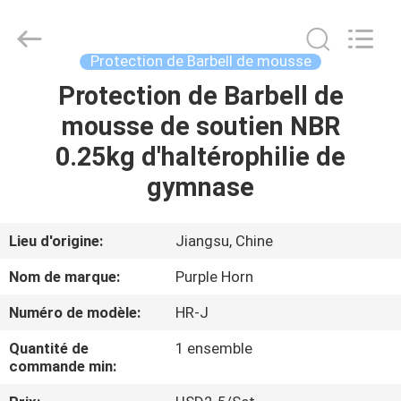
Changsha
Purple
Horn
E-
Commerce
Protection de Barbell de mousse
Co.,
Ltd..
All
Protection de Barbell de
MAISON
Rights
Reserved.
mousse de soutien NBR
PRODUITS
0.25kg d'haltérophilie de
gymnase
AU
SUJET
Lieu d'origine:
Jiangsu, Chine
DE
Nom de marque:
Purple Horn
NOUS
Numéro de modèle:
HR-J
Quantité de
1 ensemble
VISITE
commande min:
D'USINE