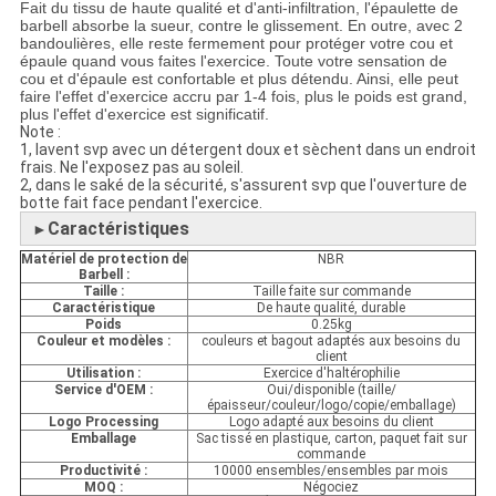
Fait du tissu de haute qualité et d'anti-infiltration, l'épaulette de
barbell absorbe la sueur, contre le glissement. En outre, avec 2
bandoulières, elle reste fermement pour protéger votre cou et
épaule quand vous faites l'exercice. Toute votre sensation de
cou et d'épaule est confortable et plus détendu. Ainsi, elle peut
faire l'effet d'exercice accru par 1-4 fois, plus le poids est grand,
plus l'effet d'exercice est significatif.
Note :
1, lavent svp avec un détergent doux et sèchent dans un endroit
frais. Ne l'exposez pas au soleil.
2, dans le saké de la sécurité, s'assurent svp que l'ouverture de
botte fait face pendant l'exercice.
Caractéristiques
►
Matériel de protection de
NBR
Barbell :
Taille :
Taille faite sur commande
Caractéristique
De haute qualité, durable
Poids
0.25kg
Couleur et modèles :
couleurs et bagout adaptés aux besoins du
client
Utilisation :
Exercice d'haltérophilie
Service d'OEM :
Oui/disponible (taille/
épaisseur/couleur/logo/copie/emballage)
Logo Processing
Logo adapté aux besoins du client
Emballage
Sac tissé en plastique, carton, paquet fait sur
commande
Productivité :
10000 ensembles/ensembles par mois
MOQ :
Négociez