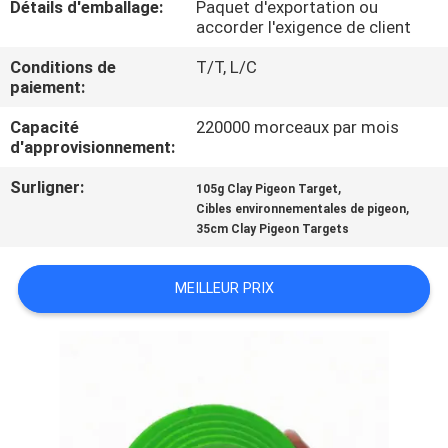
Détails d'emballage:
Paquet d'exportation ou
accorder l'exigence de client
CONTRÔLE
Conditions de
T/T, L/C
DE
paiement:
QUALITÉ
Capacité
220000 morceaux par mois
d'approvisionnement:
CONTACTEZ-
Surligner:
,
105g Clay Pigeon Target
,
NOUS
Cibles environnementales de pigeon
35cm Clay Pigeon Targets
BLOG
MEILLEUR PRIX
DEMANDEZ
UNE
CITATION