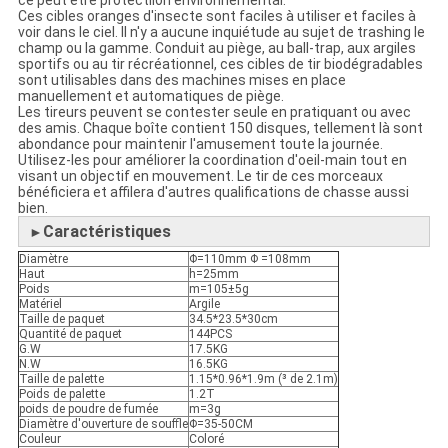
ce peut être protectiion environnemental.
Ces cibles oranges d'insecte sont faciles à utiliser et faciles à
voir dans le ciel. Il n'y a aucune inquiétude au sujet de trashing le
champ ou la gamme. Conduit au piège, au ball-trap, aux argiles
sportifs ou au tir récréationnel, ces cibles de tir biodégradables
sont utilisables dans des machines mises en place
manuellement et automatiques de piège.
Les tireurs peuvent se contester seule en pratiquant ou avec
des amis. Chaque boîte contient 150 disques, tellement là sont
abondance pour maintenir l'amusement toute la journée.
Utilisez-les pour améliorer la coordination d'oeil-main tout en
visant un objectif en mouvement. Le tir de ces morceaux
bénéficiera et affilera d'autres qualifications de chasse aussi
bien.
Caractéristiques
►
Diamètre
Φ=110mm Φ =108mm
Haut
h=25mm
Poids
m=105±5g
Matériel
Argile
Taille de paquet
34.5*23.5*30cm
Quantité de paquet
144PCS
G.W
17.5KG
N.W
16.5KG
Taille de palette
1.15*0.96*1.9m (³ de 2.1m)
Poids de palette
1.2T
poids de poudre de fumée
m=3g
Diamètre d'ouverture de souffle
Φ=35-50CM
Couleur
Coloré