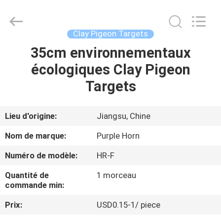
Changsha
Purple
Horn
E-
Commerce
Clay Pigeon Targets
Co.,
Ltd..
All
35cm environnementaux
MAISON
Rights
Reserved.
écologiques Clay Pigeon
PRODUITS
Targets
AU
Lieu d'origine:
Jiangsu, Chine
SUJET
Nom de marque:
Purple Horn
DE
Numéro de modèle:
HR-F
NOUS
Quantité de
1 morceau
commande min:
VISITE
Prix:
USD0.15-1/ piece
D'USINE