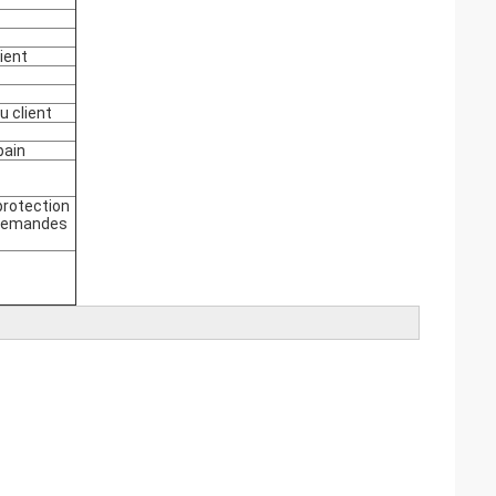
ient
u client
pain
 protection
 demandes