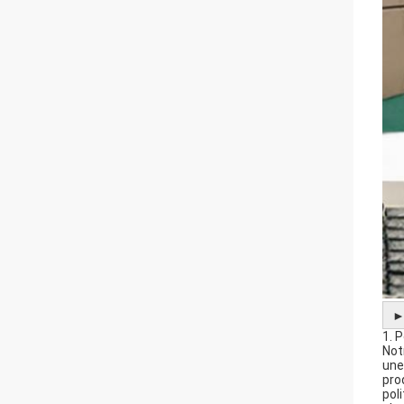
1. 
Not
une
pro
pol