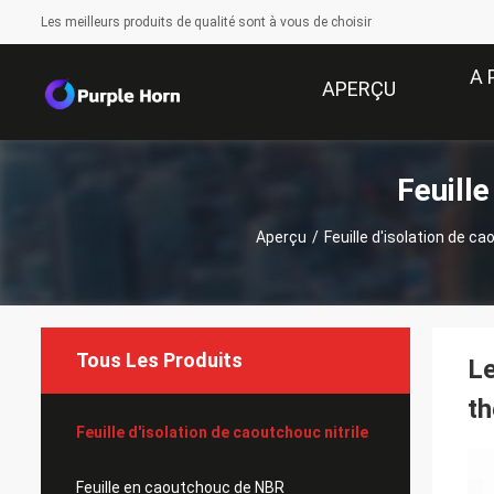
Les meilleurs produits de qualité sont à vous de choisir
A 
APERÇU
Feuille
Aperçu
/
Feuille d'isolation de ca
Tous Les Produits
Le
t
Feuille d'isolation de caoutchouc nitrile
Feuille en caoutchouc de NBR