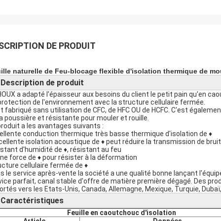
SCRIPTION DE PRODUIT
ille naturelle de Feu-blocage flexible d'isolation thermique de m
Description de produit
►
HOUX a adapté l'épaisseur aux besoins du client le petit pain qu'en ca
protection de l'environnement avec la structure cellulaire fermée.
est fabriqué sans utilisation de CFC, de HFC OU de HCFC. C'est égaleme
la poussière et résistante pour mouler et rouille.
produit a les avantages suivants :
ellente conduction thermique très basse thermique d'isolation de ♦
xcellente isolation acoustique de ♦ peut réduire la transmission de bruit
istant d'humidité de ♦, résistant au feu
ne force de ♦ pour résister à la déformation
ucture cellulaire fermée de ♦
s le service après-vente la société a une qualité bonne lançant l'équip
vice parfait, canal stable d'offre de matière première dégagé. Des pro
ortés vers les Etats-Unis, Canada, Allemagne, Mexique, Turquie, Dubaï,
Caractéristiques
►
Feuille en caoutchouc d'isolation