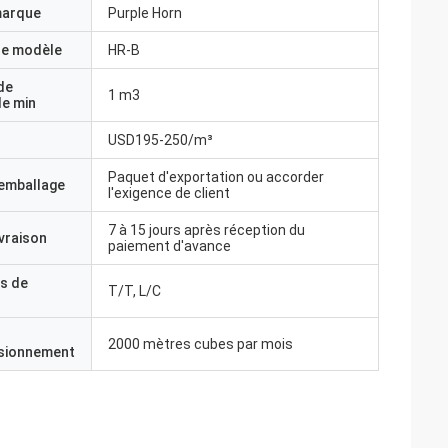
marque
Purple Horn
e modèle
HR-B
de
1 m3
e min
USD195-250/m³
Paquet d'exportation ou accorder
'emballage
l'exigence de client
7 à 15 jours après réception du
ivraison
paiement d'avance
s de
T/T, L/C
2000 mètres cubes par mois
isionnement