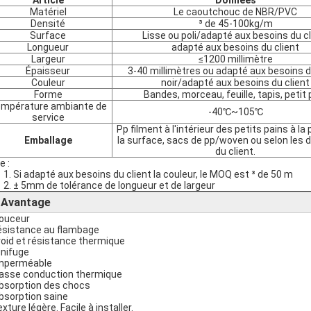
Article
Données
Matériel
Le caoutchouc de NBR/PVC
Densité
³ de 45-100kg/m
Surface
Lisse ou poli/adapté aux besoins du cl
Longueur
adapté aux besoins du client
Largeur
≤1200 millimètre
Épaisseur
3-40 millimètres ou adapté aux besoins d
Couleur
noir/adapté aux besoins du client
Forme
Bandes, morceau, feuille, tapis, petit 
mpérature ambiante de
-40℃~105℃
service
Pp filment à l'intérieur des petits pains à la
Emballage
la surface, sacs de pp/woven ou selon les
du client.
e :
1. Si adapté aux besoins du client la couleur, le MOQ est ³ de 50 m
2. ± 5mm de tolérance de longueur et de largeur
Avantage
►
douceur
résistance au flambage
froid et résistance thermique
gnifuge
imperméable
basse conduction thermique
absorption des chocs
absorption saine
exture légère. Facile à installer.