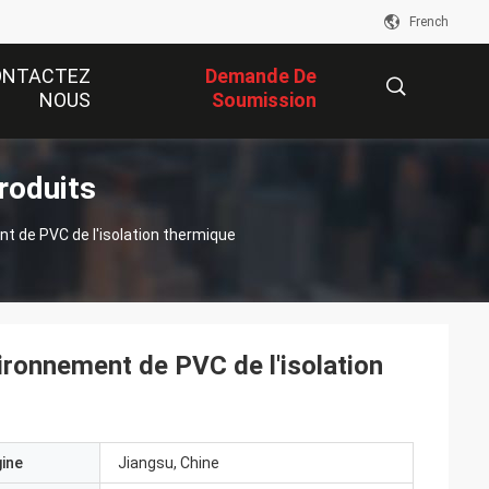
French
ONTACTEZ
Demande De
NOUS
Soumission
Produits
描
nt de PVC de l'isolation thermique
述
ironnement de PVC de l'isolation
gine
Jiangsu, Chine