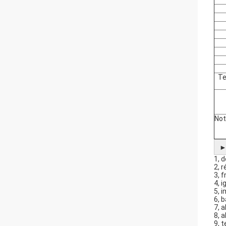
Te
Not
1, 
2, 
3, 
4, i
5, 
6, 
7, 
8, 
9, t