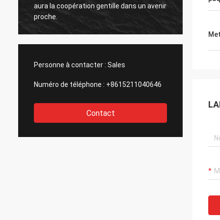
r
aura la coopération gentille dans un avenir
aura la
proche.
proche
Met
Personne à contacter :
Sales
Numéro de téléphone :
+8615211040646
LA
Contact