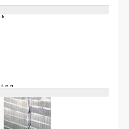
nts :
ntacter.