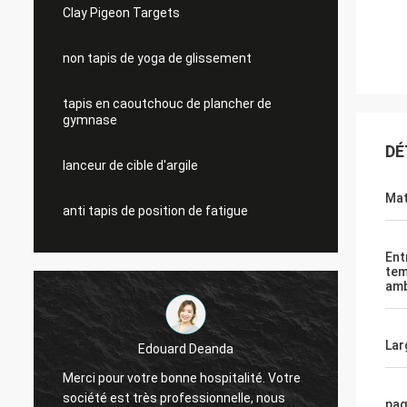
Clay Pigeon Targets
non tapis de yoga de glissement
tapis en caoutchouc de plancher de
gymnase
DÉ
lanceur de cible d'argile
Mat
anti tapis de position de fatigue
Ent
tem
amb
Lar
Edouard Deanda
Merci pour votre bonne hospitalité. Votre
Merci 
société est très professionnelle, nous
sociét
paq