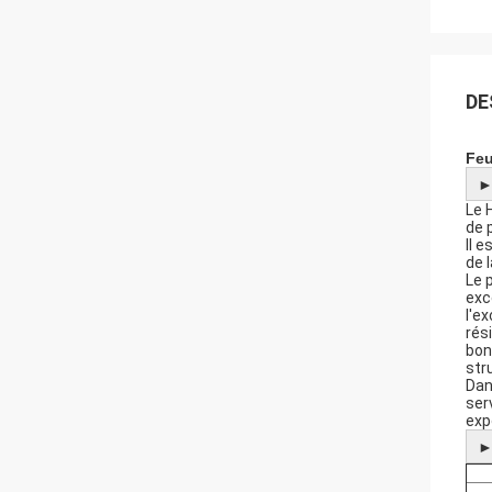
DE
Feu
Le 
de 
Il 
de 
Le 
exc
l'e
rés
bon
str
Dan
ser
exp