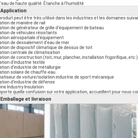
 l'eau de haute qualité. Étanche à l'humidité
Application
►
produit peut être très utilisé dans les industries et les domaines suiva
lation de manière de rail
lation de générateur de grille d'équipement de bateau
lation de véhicules résistants
lation aérospatiale d'équipement
lation de dessalement d'eau de mer
lation de dispositif climatique de dessus de toit
lation centrale de climatisation
ation de construction (toit, mur, plancher, installation frigorifique, etc.)
ation d'industrie textile
lation d'industrie de métallurgie
lation solaire de chauffe-eau
matiseur de voiture/isolation industrie de sport mécanique
lation d'industrie de défense
ine Industry Insulation
mporte quelle confusion sur votre application, accueillent pour nous co
Emballage et livraison
►