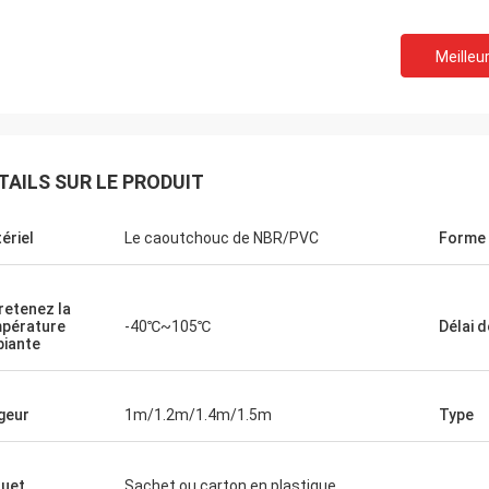
Meilleur
TAILS SUR LE PRODUIT
ériel
Le caoutchouc de NBR/PVC
Forme
retenez la
pérature
-40℃~105℃
Délai d
iante
geur
1m/1.2m/1.4m/1.5m
Type
Edouard Deanda
pour votre bonne hospitalité. Votre
é est très professionnelle, nous
uet
Sachet ou carton en plastique