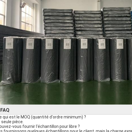
FAQ
►
ce qui est le MOQ (quantité d'ordre minimum) ?
 seule pièce.
pouvez-vous fournir l'échantillon pour libre ?
s fournissons quelques échantillons pour le client, mais la charge expr