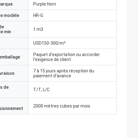
marque
Purple Horn
e modèle
HR-G
de
1 m3
e min
USD150-300/m³
Paquet d'exportation ou accorder
'emballage
l'exigence de client
7 à 15 jours après réception du
ivraison
paiement d'avance
s de
T/T, L/C
2000 mètres cubes par mois
isionnement