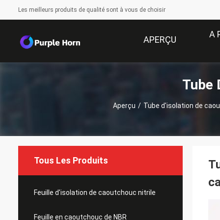
Les meilleurs produits de qualité sont à vous de choisir
A 
APERÇU
Tube D
Aperçu
/
Tube d'isolation de caou
Tous Les Produits
Tu
ca
Feuille d'isolation de caoutchouc nitrile
Feuille en caoutchouc de NBR