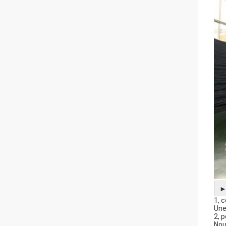
1, 
Une
2, 
Nou