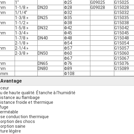
mm
1"
Φ25
G09025
G15025
mm
1-1/8 »
DN20
Φ28
G09028
G15028
mm
1/1/4"
Φ32
G15032
1-3/8 »
DN25
Φ35
G15035
mm
1-1/2 »
Φ38
G15038
1-5/8 »
DN32
Φ42
G15042
mm
1-3/4 »
Φ45
G15045
1-7/8 »
DN40
Φ48
G15048
2-1/8 »
Φ54
G15054
mm
2-1/4 »
Φ57
G15057
2-3/8 »
DN50
Φ60
G15060
Φ67
G15067
mm
DN65
Φ76
G15076
mm
DN80
Φ89
G15089
8mm
Φ108
Avantage
►
ceur
au de haute qualité. Étanche à l'humidité
istance au flambage
istance froide et thermique
ifuge
erméable
se conduction thermique
orption des chocs
orption saine
ture légère