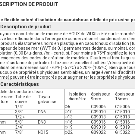
SCRIPTION DE PRODUIT
e flexible coloré d'isolation de caoutchouc nitrile de prix usine pou
Description de produit
►
tuyau en caoutchouc de mousse de HOUX de WUXI a été sur le marché 
uvé leur efficacité dans l'énergie de conservation et condensation d'
 produits élastomères noirs en plastique en caoutchouc d'isolation (tube 
vapeur de basse mer (WVT de 0,1 permanentes dedans. ou moins), con
solation (0,30 Btu-dans. /hr. - carré. pi. Pour moins à 75ºF signifiez la 
 exigences des codes de création de modèles. D'autres attributs qui
ne résistance de pétrole et d'ozone et excellent adhésif/réceptivit
tilisation énumérées sont -70ºF (- 57ºC) à 220ºF (105ºC). Bien que tou
ucoup de propriétés physiques semblables, un large éventail d'additifs 
mme) peuvent être incorporés pour augmenter les propriétés physique
Caractéristiques
►
èle de conduite d'eau
Isolation
épaisseur
épaisseur
e sans
Tube de
Tuyau
diamètre
9mm
15mm
ture
cuivre
galvanisé
1/4"
Φ6
G09006
G15006
3/8"
DN6
Φ10
G09010
G15010
1/2 »
Φ13
G09013
G15013
mm
5/8"
DN8
Φ16
G09016
G15016
3/4"
Φ19
G09019
G15019
mm
7/8"
ND15
Φ22
G09022
G15022