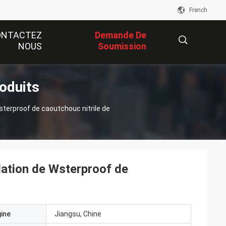
French
ONTACTEZ
Demande De
NOUS
Soumission
roduits
描
sterproof de caoutchouc nitrile de
述
lation de Wsterproof de
gine
Jiangsu, Chine