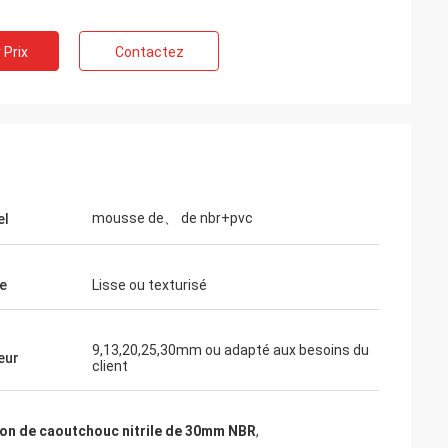
 Prix
Contactez
mousse de、 de nbr+pvc
el
e
Lisse ou texturisé
9,13,20,25,30mm ou adapté aux besoins du
eur
client
tion de caoutchouc nitrile de 30mm NBR
,