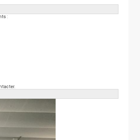
nts :
ntacter.