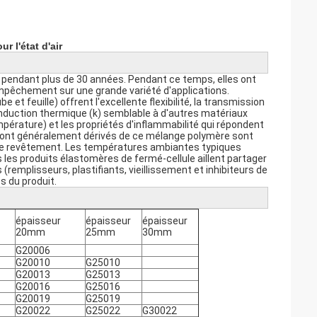
r l'état d'air
pendant plus de 30 années. Pendant ce temps, elles ont
empêchement sur une grande variété d'applications.
et feuille) offrent l'excellente flexibilité, la transmission
duction thermique (k) semblable à d'autres matériaux
température) et les propriétés d'inflammabilité qui répondent
 sont généralement dérivés de ce mélange polymère sont
é de revêtement. Les températures ambiantes typiques
s les produits élastomères de fermé-cellule aillent partager
(remplisseurs, plastifiants, vieillissement et inhibiteurs de
s du produit.
épaisseur
épaisseur
épaisseur
20mm
25mm
30mm
G20006
G20010
G25010
G20013
G25013
G20016
G25016
G20019
G25019
G20022
G25022
G30022