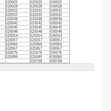
G20025
G25025
G30025
G20028
G25028
G30028
G20032
G25032
G30032
G20035
G25035
G30035
G20038
G25038
G30038
G20042
G25042
G30042
G20045
G25045
G30045
G20048
G25048
G30048
G20054
G25054
G30054
G20057
G25057
G30057
G20060
G25060
G30060
G20067
G25067
G30067
G20076
G25076
G30076
G20089
G25089
G30089
G25108
G30108