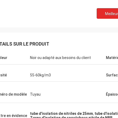
Meilleur
TAILS SUR LE PRODUIT
leur
Noir ou adapté aux besoins du client
Matéri
sité
55-60kg/m3
Surfac
éro de modèle
Tuyau
Épaiss
Edouard Deanda
pour votre bonne hospitalité. Votre
tube d'isolation de nitriles de 25mm
,
tube d'isola
é est très professionnelle, nous
tre en évidence
Tuyau d'isolation de caoutchouc nitrile de NBR