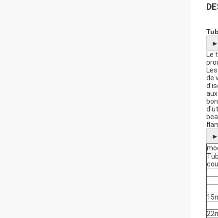
DE
Tub
Le 
pro
Les
de 
d'i
aux
bon
d'u
bea
fla
mod
Tub
cou
15
22