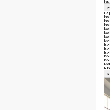
Faci
Ce 
Iso
Iso
Iso
Iso
Iso
Iso
Iso
Isol
Isol
Iso
Iso
Iso
Mar
N'i