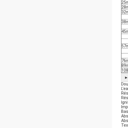
25
28
32
38
45
57
76
89
10
Dou
L'e
Rés
Rés
Ign
Imp
Bas
Abs
Abs
Tex