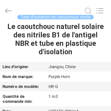
Changsha
Purple
Horn
E-
Commerce
Tube d'isolation de caoutchouc nitrile
Co.,
Ltd..
All
Le caoutchouc naturel solaire
MAISON
Rights
Reserved.
des nitriles B1 de l'antigel
PRODUITS
NBR et tube en plastique
d'isolation
AU
SUJET
Lieu d'origine:
Jiangsu, Chine
DE
Nom de marque:
Purple Horn
NOUS
Numéro de modèle:
HR-G
Quantité de
1 m3
VISITE
commande min:
D'USINE