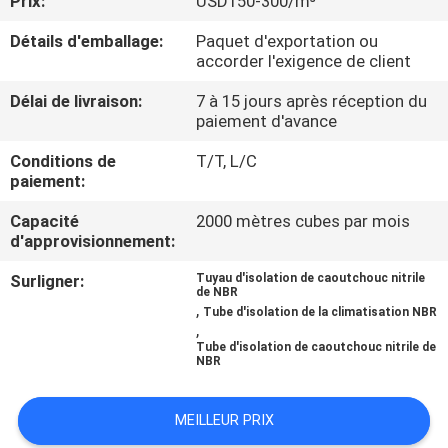
Prix:
USD150-300/m³
Détails d'emballage:
Paquet d'exportation ou
CONTRÔLE
accorder l'exigence de client
DE
Délai de livraison:
7 à 15 jours après réception du
QUALITÉ
paiement d'avance
Conditions de
T/T, L/C
CONTACTEZ-
paiement:
NOUS
Capacité
2000 mètres cubes par mois
d'approvisionnement:
BLOGS
Surligner:
Tuyau d'isolation de caoutchouc nitrile
de NBR
,
Tube d'isolation de la climatisation NBR
,
DEMANDEZ
Tube d'isolation de caoutchouc nitrile de
NBR
UNE
CITATION
MEILLEUR PRIX