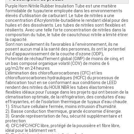
Purple Horn Nitrile Rubber Insulation Tube est une matière
formidable de tuyauterie employée dans les environnements
élevés d'utilisation de carburant. Le tube de nitriles a une
concentration d'Acrylonitrile-butadiène le rendant idéal pour des
huiles et des dissolvants. Les tubes de nitriles sont flexibles et
résilients. Avec une telle forte concentration de nitriles dans la
composition du tube, le tube de caoutchouc nitrile a limité étirer
la capacité.
Sont non seulement ils favorables à l'environnement, ils ne
posent aucun mal à la santé des personnes, ils ont le potentiel
nul d'appauvrissement de la couche d'ozone (ODP),
Potentiel de réchauffement global (GWP) de moins de cinq, et
un bas composé organique volatil (COV) de moins de 6
µg/m2/hr en 24 heures.
L'élimination des chlorofluorocarbones (CFC) et les
chlorofluorocarbones hydrauliques (HCFC) du processus de
fabrication tout en se conformant aux conditions de LEED
rendent des nitriles du HOUX NBR les tubes élastomères
flexibles idéaux pour l'usage dans les projets qui ont besoin de la
climatisation optimale, de la réfrigération, des conduites d'eau
effrayantes, et de l'isolation thermique de tuyaux d'eau chaude.
1). Structure cellulaire fermée, moins intrusion d'humidité.
2). Basse conduction thermique, grande économie d'énergie.
3). Grande représentation de feu, sécurité supplémentaire et
protection.
4). CFC/HFC/HCFC libre, protégé de la poussière et fibre libre,
idéal pour le bâtiment vert.