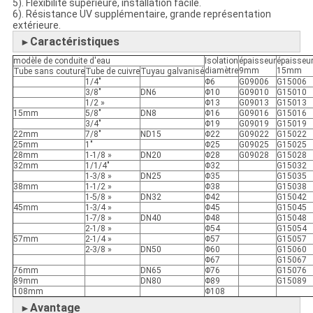
5). Flexibilité supérieure, installation facile.
6). Résistance UV supplémentaire, grande représentation
extérieure.
Caractéristiques
►
modèle de conduite d'eau
Isolation
épaisseur
épaisseu
diamètre
9mm
15mm
Tube sans couture
Tube de cuivre
Tuyau galvanisé
1/4"
Φ6
G09006
G15006
3/8"
DN6
Φ10
G09010
G15010
1/2 »
Φ13
G09013
G15013
15mm
5/8"
DN8
Φ16
G09016
G15016
3/4"
Φ19
G09019
G15019
22mm
7/8"
ND15
Φ22
G09022
G15022
25mm
1"
Φ25
G09025
G15025
28mm
1-1/8 »
DN20
Φ28
G09028
G15028
32mm
1/1/4"
Φ32
G15032
1-3/8 »
DN25
Φ35
G15035
38mm
1-1/2 »
Φ38
G15038
1-5/8 »
DN32
Φ42
G15042
45mm
1-3/4 »
Φ45
G15045
1-7/8 »
DN40
Φ48
G15048
2-1/8 »
Φ54
G15054
57mm
2-1/4 »
Φ57
G15057
2-3/8 »
DN50
Φ60
G15060
Φ67
G15067
76mm
DN65
Φ76
G15076
89mm
DN80
Φ89
G15089
108mm
Φ108
Avantage
►