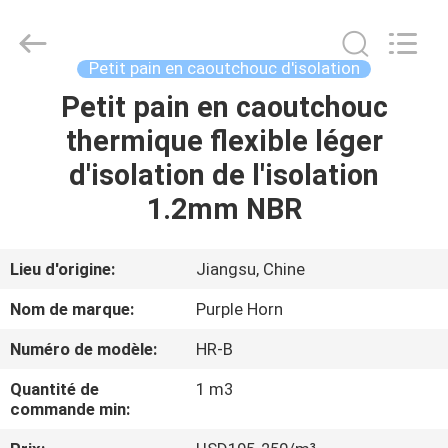
Changsha
Purple
Horn
E-
Commerce
Petit pain en caoutchouc d'isolation
Co.,
Ltd..
All
Petit pain en caoutchouc
MAISON
Rights
Reserved.
thermique flexible léger
PRODUITS
d'isolation de l'isolation
1.2mm NBR
AU
SUJET
Lieu d'origine:
Jiangsu, Chine
DE
Nom de marque:
Purple Horn
NOUS
Numéro de modèle:
HR-B
Quantité de
1 m3
VISITE
commande min:
D'USINE