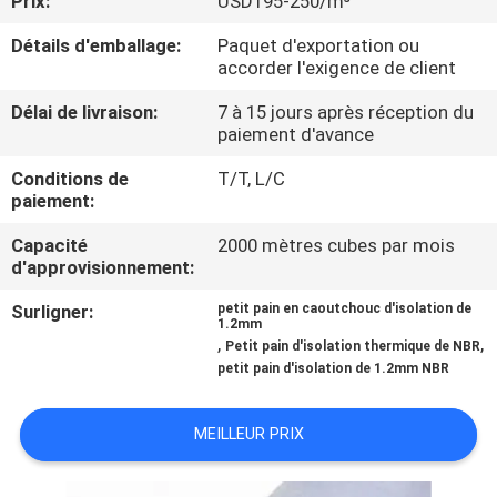
Prix:
USD195-250/m³
Détails d'emballage:
Paquet d'exportation ou
CONTRÔLE
accorder l'exigence de client
DE
Délai de livraison:
7 à 15 jours après réception du
QUALITÉ
paiement d'avance
Conditions de
T/T, L/C
CONTACTEZ-
paiement:
NOUS
Capacité
2000 mètres cubes par mois
d'approvisionnement:
BLOGS
Surligner:
petit pain en caoutchouc d'isolation de
1.2mm
,
,
Petit pain d'isolation thermique de NBR
petit pain d'isolation de 1.2mm NBR
DEMANDEZ
UNE
MEILLEUR PRIX
CITATION