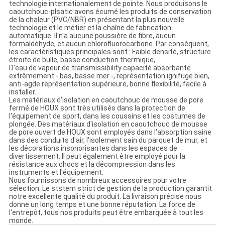
technologie internationalement de pointe. Nous produisons le
caoutchouc-plsatic avons écumé les produits de conservation
de la chaleur (PVC/NBR) en présentant la plus nouvelle
technologie et le métier et la chaîne de fabrication
automatique. Il n'a aucune poussière de fibre, aucun
formaldéhyde, et aucun chlorofluorocarbone. Par conséquent,
les caractéristiques principales sont : Faible densité, structure
étroite de bulle, basse conduction thermique,
D'eau de vapeur de transmissibility capacité absorbante
extrêmement - bas, basse mer -, représentation ignifuge bien,
anti-agde représentation supérieure, bonne flexibilité, facile à
installer.
Les matériaux d'isolation en caoutchouc de mousse de pore
fermé de HOUX sont très utilisés dans la protection de
l'équipement de sport, dans les coussins et les costumes de
plongée. Des matériaux d'isolation en caoutchouc de mousse
de pore ouvert de HOUX sont employés dans l'absorption saine
dans des conduits d'air, l'isolement sain du parquet de mur, et
les décorations insonorisantes dans les espaces de
divertissement. Il peut également être employé pour la
résistance aux chocs et la décompression dans les
instruments et l'équipement.
Nous fournissons de nombreux accessoires pour votre
sélection. Le ststem strict de gestion de la production garantit
notre excellente qualité du produit. La livraison précise nous
donne un long temps et une bonne réputation. La force de
l'entrepôt, tous nos produits peut être embarquée à tout les
monde.