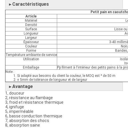
Caractéristiques
►
Petit pain en caoutcho
Article
Matériel
L
Densité
Surface
Lisse ou
Longueur
Ad
Largeur
Épaisseur
3-40 millim
Couleur
Noir
Forme
Bandes, 
Température ambiante de service
Utilisation
Isola
Is
Emballage
Pp filment à l'intérieur des petits pains à la 
Note :
1. Si adapté aux besoins du client la couleur, le MOQ est ³ de 50 m
2. ± 5mm de tolérance de longueur et de largeur
Avantage
►
1, douceur
2, résistance au flambage
3, froid et résistance thermique
4, ignifuge
5, imperméable
6, basse conduction thermique
7, absorption des chocs
8, absorption saine