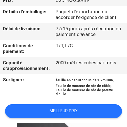
Prix:
USD195-250/m³
Détails d'emballage:
Paquet d'exportation ou
CONTRÔLE
accorder l'exigence de client
DE
Délai de livraison:
7 à 15 jours après réception du
QUALITÉ
paiement d'avance
Conditions de
T/T, L/C
CONTACTEZ-
paiement:
NOUS
Capacité
2000 mètres cubes par mois
d'approvisionnement:
BLOGS
Surligner:
,
feuille en caoutchouc de 1.2m NBR
,
Feuille de mousse de nbr de câble
Feuille de mousse de nbr de preuve
d'huile
DEMANDEZ
UNE
MEILLEUR PRIX
CITATION