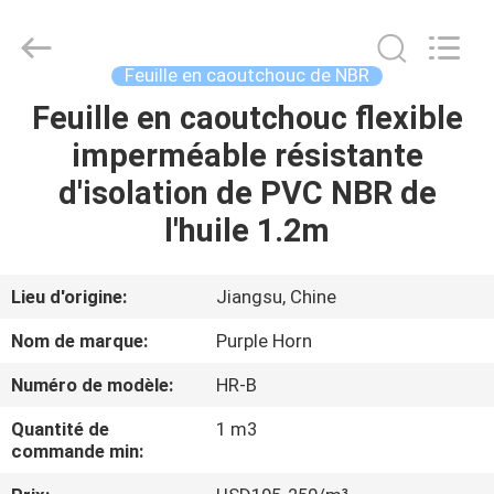
Changsha
Purple
Horn
E-
Commerce
Feuille en caoutchouc de NBR
Co.,
Ltd..
All
Feuille en caoutchouc flexible
MAISON
Rights
Reserved.
imperméable résistante
PRODUITS
d'isolation de PVC NBR de
l'huile 1.2m
AU
SUJET
Lieu d'origine:
Jiangsu, Chine
DE
Nom de marque:
Purple Horn
NOUS
Numéro de modèle:
HR-B
Quantité de
1 m3
VISITE
commande min:
D'USINE