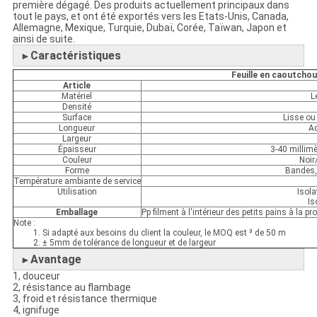
première dégagé. Des produits actuellement principaux dans
tout le pays, et ont été exportés vers les Etats-Unis, Canada,
Allemagne, Mexique, Turquie, Dubaï, Corée, Taïwan, Japon et
ainsi de suite.
Caractéristiques
►
Feuille en caoutchou
Article
Matériel
L
Densité
Surface
Lisse ou
Longueur
Ad
Largeur
Épaisseur
3-40 millim
Couleur
Noir
Forme
Bandes, 
Température ambiante de service
Utilisation
Isola
Is
Emballage
Pp filment à l'intérieur des petits pains à la 
Note :
1. Si adapté aux besoins du client la couleur, le MOQ est ³ de 50 m
2. ± 5mm de tolérance de longueur et de largeur
Avantage
►
1, douceur
2, résistance au flambage
3, froid et résistance thermique
4, ignifuge