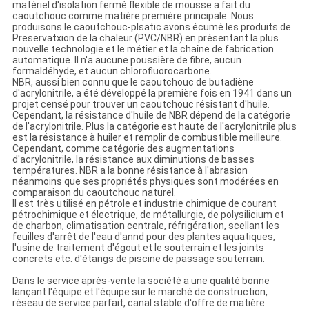
matériel d'isolation fermé flexible de mousse a fait du
caoutchouc comme matière première principale. Nous
produisons le caoutchouc-plsatic avons écumé les produits de
Preservatxion de la chaleur (PVC/NBR) en présentant la plus
nouvelle technologie et le métier et la chaîne de fabrication
automatique. Il n'a aucune poussière de fibre, aucun
formaldéhyde, et aucun chlorofluorocarbone.
NBR, aussi bien connu que le caoutchouc de butadiène
d'acrylonitrile, a été développé la première fois en 1941 dans un
projet censé pour trouver un caoutchouc résistant d'huile.
Cependant, la résistance d'huile de NBR dépend de la catégorie
de l'acrylonitrile. Plus la catégorie est haute de l'acrylonitrile plus
est la résistance à huiler et remplir de combustible meilleure.
Cependant, comme catégorie des augmentations
d'acrylonitrile, la résistance aux diminutions de basses
températures. NBR a la bonne résistance à l'abrasion
néanmoins que ses propriétés physiques sont modérées en
comparaison du caoutchouc naturel.
Il est très utilisé en pétrole et industrie chimique de courant
pétrochimique et électrique, de métallurgie, de polysilicium et
de charbon, climatisation centrale, réfrigération, scellant les
feuilles d'arrêt de l'eau d'annd pour des plantes aquatiques,
l'usine de traitement d'égout et le souterrain et les joints
concrets etc. d'étangs de piscine de passage souterrain.
Dans le service après-vente la société a une qualité bonne
lançant l'équipe et l'équipe sur le marché de construction,
réseau de service parfait, canal stable d'offre de matière