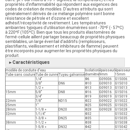
propriétés d'inflammabilité qui répondent aux exigences des
codes de création de modèles. D'autres attributs qui sont
généralement dérivés de ce mélange polymère sont bonne
résistance de pétrole et d'ozone et excellent
adhésif/réceptivité de revêtement. Les températures
ambiantes typiques d'utilisation énumérées sont -70ºF (- 57ºC)
à 220ºF (105ºC). Bien que tous les produits élastomères de
fermé-cellule aillent partager beaucoup de propriétés physiques
semblables, un large éventail d'additifs (remplisseurs,
plastifiants, vieillissement et inhibiteurs de flamme) peuvent
être incorporés pour augmenter les propriétés physiques du
produit.
Caractéristiques
►
modèle de conduite d'eau
Isolation
épaisseur
épaisseu
diamètre
9mm
15mm
Tube sans couture
Tube de cuivre
Tuyau galvanisé
1/4"
Φ6
G09006
G15006
3/8"
DN6
Φ10
G09010
G15010
1/2 »
Φ13
G09013
G15013
15mm
5/8"
DN8
Φ16
G09016
G15016
3/4"
Φ19
G09019
G15019
22mm
7/8"
ND15
Φ22
G09022
G15022
25mm
1"
Φ25
G09025
G15025
28mm
1-1/8 »
DN20
Φ28
G09028
G15028
32mm
1/1/4"
Φ32
G15032
1-3/8 »
DN25
Φ35
G15035
38mm
1-1/2 »
Φ38
G15038
1-5/8 »
DN32
Φ42
G15042