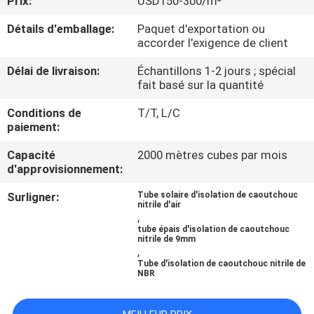
Prix:
USD150-300/m³
Détails d'emballage:
Paquet d'exportation ou
CONTRÔLE
accorder l'exigence de client
DE
Délai de livraison:
Échantillons 1-2 jours ; spécial
QUALITÉ
fait basé sur la quantité
Conditions de
T/T, L/C
CONTACTEZ-
paiement:
NOUS
Capacité
2000 mètres cubes par mois
d'approvisionnement:
BLOGS
Surligner:
Tube solaire d'isolation de caoutchouc
nitrile d'air
,
tube épais d'isolation de caoutchouc
DEMANDEZ
nitrile de 9mm
,
UNE
Tube d'isolation de caoutchouc nitrile de
NBR
CITATION