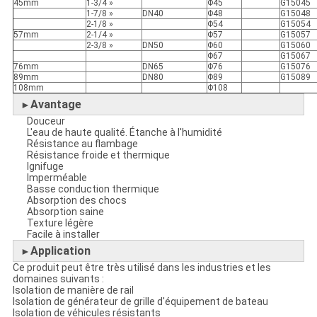
45mm
1-3/4 »
Φ45
G15045
1-7/8 »
DN40
Φ48
G15048
2-1/8 »
Φ54
G15054
57mm
2-1/4 »
Φ57
G15057
2-3/8 »
DN50
Φ60
G15060
Φ67
G15067
76mm
DN65
Φ76
G15076
89mm
DN80
Φ89
G15089
108mm
Φ108
Avantage
►
Douceur
L'eau de haute qualité. Étanche à l'humidité
Résistance au flambage
Résistance froide et thermique
Ignifuge
Imperméable
Basse conduction thermique
Absorption des chocs
Absorption saine
Texture légère
Facile à installer
Application
►
Ce produit peut être très utilisé dans les industries et les
domaines suivants :
Isolation de manière de rail
Isolation de générateur de grille d'équipement de bateau
Isolation de véhicules résistants