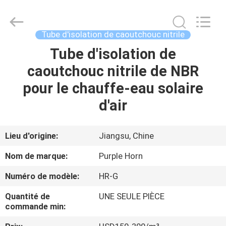
Changsha
Purple
Horn
E-
Commerce
Tube d'isolation de caoutchouc nitrile
Co.,
Ltd..
All
Tube d'isolation de
MAISON
Rights
Reserved.
caoutchouc nitrile de NBR
PRODUITS
pour le chauffe-eau solaire
d'air
AU
SUJET
Lieu d'origine:
Jiangsu, Chine
DE
Nom de marque:
Purple Horn
NOUS
Numéro de modèle:
HR-G
Quantité de
UNE SEULE PIÈCE
VISITE
commande min:
D'USINE