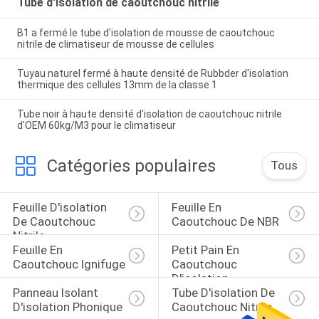
Tube d'isolation de caoutchouc nitrile
B1 a fermé le tube d'isolation de mousse de caoutchouc
nitrile de climatiseur de mousse de cellules
Tuyau naturel fermé à haute densité de Rubbder d'isolation
thermique des cellules 13mm de la classe 1
Tube noir à haute densité d'isolation de caoutchouc nitrile
d'OEM 60kg/M3 pour le climatiseur
Catégories populaires
Tous
Feuille D'isolation 
Feuille En 
De Caoutchouc 
Caoutchouc De NBR
Nitrile
Feuille En 
Petit Pain En 
Caoutchouc Ignifuge
Caoutchouc 
D'isolation
Panneau Isolant 
Tube D'isolation De 
D'isolation Phonique
Caoutchouc Nitrile