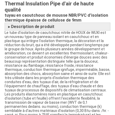
Thermal Insulation Pipe d'air de haute
qualité
tuyau en caoutchouc de mousse NBR/PVC d'isolation
thermique épaisse de cellulose de 9mm
Description de produit
►
Le tube d'isolation de caoutchouc nitrile de HOUX de WUXI est
un nouveau type de panneau isolant en caoutchouc et en
plastique qui intègre l'isolation thermique, la décoration et la
réduction du bruit, qui a été développée pendant longtemps par
le groupe de houx. Après plusieurs années développement et
amélioration, ce devient un excellentes thermoisolant, chaleur-
conservation et produit économies d'énergie douces avec des
beaucoup représentation distinguée telle que la douceur,
résistance au flambage, résistance froide, résistance
thermique, conduction thermique ignifuge, imperméable, basse,
absorption des chocs, absorption saine et ainsi de suite. Elle est
très utilisée dans les projets d'isolation thermique des
conduites d'eau, des tuyaux d'air, de la réfrigération et de
l'équipement de chauffage, des tuyaux d'eau chaude et des
tuyaux de processus de dispositifs de climatisation centraux.
Les produits élastomères noirs en plastique en caoutchouc
d'isolation (tube et feuille) offrent l'excellente flexibilité, la
transmission de vapeur de basse mer (WVT de 0,1
permanentes dedans. ou moins), conduction thermique (k)
semblable à d'autres matériaux d'isolation (0,30 Btu-dans. /hr. -
carré. pi. Pour moins à 75ºF signifiez la température) et les