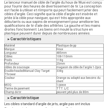
Le lanceur manuel de cible de l'argile du houx de Wuxi est conçu
pour fournir des heures de divertissement de tir. La conception
est facile à utiliser et n'importe qui peut facilement jeter des
cibles d'argile. Ceci signifie que la cible d'argile est insérée et
jetée à la cible pour naviguer, qui est très appropriée aux
débutants ou aux sapins de enseignement pour améliorer les
qualifications de tir d'aile des athlètes. La gauche et les mains
droites fonctionnent. Les biens ont moulé la structure en
plastique peuvent durer depuis de nombreuses années.
Caractéristiques
►
Matériel
Plastique de pp
Marque
Houx
Longueur
485mm
Cibles
108-110mm
Poids
118g
Profondeur
25mm
cibles de soucoupe
magasin de cible de l'argile 1-2pcs
Double-headedManual Clay Target
338g
Thrower
Couleur
Orange ou adapté aux besoins du
client
MOQ
1/piece
Terme de paiement
TTT. L/C
Champ de tir
peuvent jeté plus de 80m
Caractéristique
►
Les cibles standard d'argile de jets, argile pas ont inclus