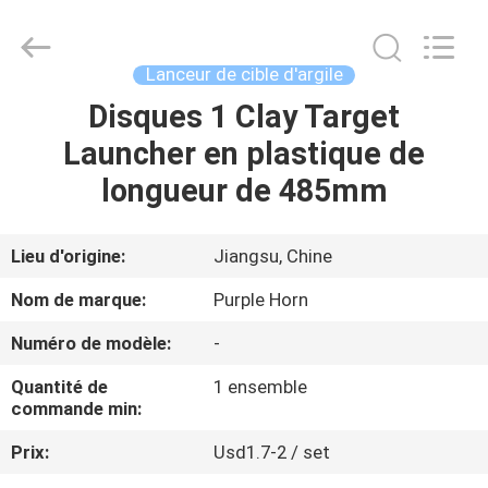
Changsha
Purple
Horn
E-
Commerce
Lanceur de cible d'argile
Co.,
Ltd..
All
Disques 1 Clay Target
MAISON
Rights
Reserved.
Launcher en plastique de
PRODUITS
longueur de 485mm
AU
Lieu d'origine:
Jiangsu, Chine
SUJET
Nom de marque:
Purple Horn
DE
Numéro de modèle:
-
NOUS
Quantité de
1 ensemble
commande min:
VISITE
Prix:
Usd1.7-2 / set
D'USINE