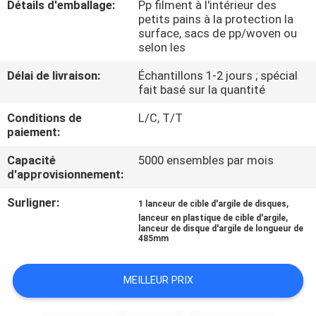
Détails d'emballage:
Pp filment à l'intérieur des
petits pains à la protection la
CONTRÔLE
surface, sacs de pp/woven ou
selon les
DE
Délai de livraison:
Échantillons 1-2 jours ; spécial
QUALITÉ
fait basé sur la quantité
Conditions de
L/C, T/T
CONTACTEZ-
paiement:
NOUS
Capacité
5000 ensembles par mois
d'approvisionnement:
BLOGS
Surligner:
,
1 lanceur de cible d'argile de disques
,
lanceur en plastique de cible d'argile
lanceur de disque d'argile de longueur de
DEMANDEZ
485mm
UNE
MEILLEUR PRIX
CITATION