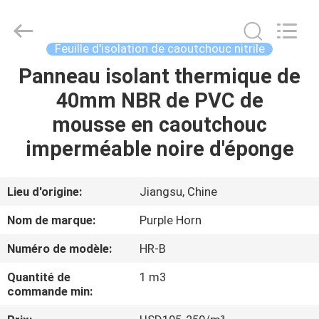
Changsha
Purple
Horn
E-
Commerce
Feuille d'isolation de caoutchouc nitrile
Co.,
Ltd..
All
Panneau isolant thermique de
MAISON
Rights
Reserved.
40mm NBR de PVC de
PRODUITS
mousse en caoutchouc
imperméable noire d'éponge
AU
SUJET
Lieu d'origine:
Jiangsu, Chine
DE
Nom de marque:
Purple Horn
NOUS
Numéro de modèle:
HR-B
Quantité de
1 m3
VISITE
commande min:
D'USINE