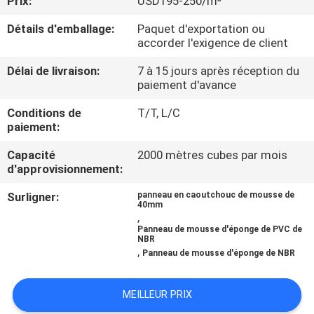
Prix:
USD195-250/m³
Détails d'emballage:
Paquet d'exportation ou
CONTRÔLE
accorder l'exigence de client
DE
Délai de livraison:
7 à 15 jours après réception du
QUALITÉ
paiement d'avance
Conditions de
T/T, L/C
CONTACTEZ-
paiement:
NOUS
Capacité
2000 mètres cubes par mois
d'approvisionnement:
BLOGS
Surligner:
panneau en caoutchouc de mousse de
40mm
,
Panneau de mousse d'éponge de PVC de
DEMANDEZ
NBR
,
Panneau de mousse d'éponge de NBR
UNE
CITATION
MEILLEUR PRIX