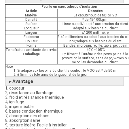
Feuille en caoutchouc d'isolation
Article
Données
Matériel
Le caoutchouc de NBR/PVC
Densité
³ de 45-100kg/m
Surface
Lisse ou poli/adapté aux besoins du client
Longueur
adapté aux besoins du client
Largeur
≤1200 millimètre
Épaisseur
3-40 millimètres ou adapté aux besoins du cli
Couleur
noir/adapté aux besoins du client
Forme
Bandes, morceau, feuille, tapis, petit pain
Température ambiante de service
-40℃~105℃
Emballage
Pp filment à l'intérieur des petits pains à la
protection la surface, sacs de pp/woven ou
selon les demandes du client.
Note :
1. Si adapté aux besoins du client la couleur, le MOQ est ³ de 50 m
2. ± 5mm de tolérance de longueur et de largeur
Avantage
►
1, douceur
2, résistance au flambage
3, froid et résistance thermique
4, ignifuge
5, imperméable
6, basse conduction thermique
7, absorption des chocs
8, absorption saine
9, texture légère. Facile à installer.