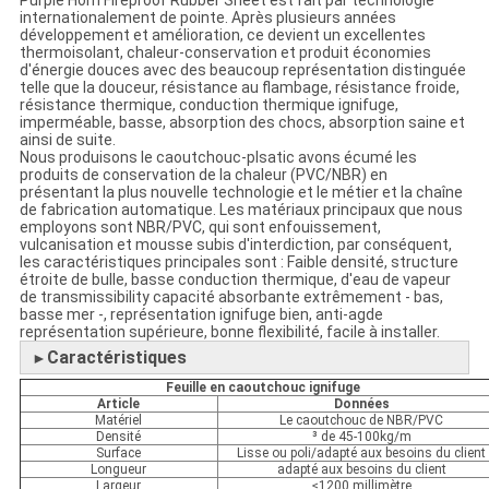
Purple Horn Fireproof Rubber Sheet est fait par technologie
internationalement de pointe. Après plusieurs années
développement et amélioration, ce devient un excellentes
thermoisolant, chaleur-conservation et produit économies
d'énergie douces avec des beaucoup représentation distinguée
telle que la douceur, résistance au flambage, résistance froide,
résistance thermique, conduction thermique ignifuge,
imperméable, basse, absorption des chocs, absorption saine et
ainsi de suite.
Nous produisons le caoutchouc-plsatic avons écumé les
produits de conservation de la chaleur (PVC/NBR) en
présentant la plus nouvelle technologie et le métier et la chaîne
de fabrication automatique. Les matériaux principaux que nous
employons sont NBR/PVC, qui sont enfouissement,
vulcanisation et mousse subis d'interdiction, par conséquent,
les caractéristiques principales sont : Faible densité, structure
étroite de bulle, basse conduction thermique, d'eau de vapeur
de transmissibility capacité absorbante extrêmement - bas,
basse mer -, représentation ignifuge bien, anti-agde
représentation supérieure, bonne flexibilité, facile à installer.
Caractéristiques
►
Feuille en caoutchouc ignifuge
Article
Données
Matériel
Le caoutchouc de NBR/PVC
Densité
³ de 45-100kg/m
Surface
Lisse ou poli/adapté aux besoins du client
Longueur
adapté aux besoins du client
Largeur
≤1200 millimètre