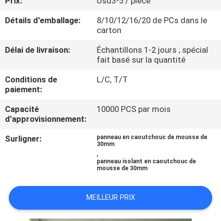
Prix:
Usd3-5 / piece
Détails d'emballage:
8/10/12/16/20 de PCs dans le
CONTRÔLE
carton
DE
Délai de livraison:
Échantillons 1-2 jours ; spécial
QUALITÉ
fait basé sur la quantité
Conditions de
L/C, T/T
CONTACTEZ-
paiement:
NOUS
Capacité
10000 PCS par mois
d'approvisionnement:
BLOG
Surligner:
panneau en caoutchouc de mousse de
30mm
,
panneau isolant en caoutchouc de
DEMANDEZ
mousse de 30mm
UNE
MEILLEUR PRIX
CITATION