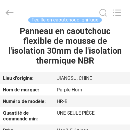
Changsha
Purple
Horn
E-
Commerce
Feuille en caoutchouc ignifuge
Co.,
Ltd..
All
Panneau en caoutchouc
MAISON
Rights
Reserved.
flexible de mousse de
PRODUITS
l'isolation 30mm de l'isolation
thermique NBR
AU
SUJET
Lieu d'origine:
JIANGSU, CHINE
DE
Nom de marque:
Purple Horn
NOUS
Numéro de modèle:
HR-B
Quantité de
UNE SEULE PIÈCE
VISITE
commande min:
D'USINE