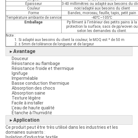
Épaisseur
3-40 millimètres ou adapté aux besoins du cli
Couleur
noir/adapté aux besoins du client
Forme
Bandes, morceau, feuille, tapis, petit pain
Température ambiante de service
-40℃~105℃
Emballage
Pp filment à l'intérieur des petits pains à la
protection la surface, sacs de pp/woven ou
selon les demandes du client.
Note :
1. Si adapté aux besoins du client la couleur, le MOQ est ³ de 50 m
2. ± 5mm de tolérance de longueur et de largeur
Avantage
►
Douceur
Résistance au flambage
Résistance froide et thermique
Ignifuge
Imperméable
Basse conduction thermique
Absorption des chocs
Absorption saine
Texture légère
Facile à installer
L'eau de haute qualité
Étanche à l'humidité
Application
►
Ce produit peut être très utilisé dans les industries et les
domaines suivants :
Isolation d'industrie textile